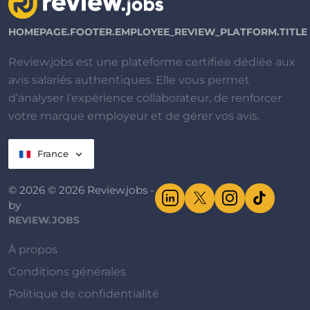
HOMEPAGE.FOOTER.EMPLOYEE_REVIEW_PLATFORM.TITLE
Review.jobs est une plateforme certifiée dédiée aux
avis salariés authentiques. Elle vous permet
d’analyser l’expérience collaborateur, de renforcer
votre marque employeur et de gérer vos avis.
France
© 2026 © 2026 Review.jobs -
by
REVIEW.JOBS
À propos
Conditions générales
Politique de confidentialité