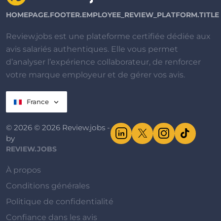
HOMEPAGE.FOOTER.EMPLOYEE_REVIEW_PLATFORM.TITLE
Review.jobs est une plateforme certifiée dédiée aux
avis salariés authentiques. Elle vous permet
d’analyser l’expérience collaborateur, de renforcer
votre marque employeur et de gérer vos avis.
France
© 2026 © 2026 Review.jobs -
by
REVIEW.JOBS
À propos
Conditions générales
Politique de confidentialité
Confiance dans les avis