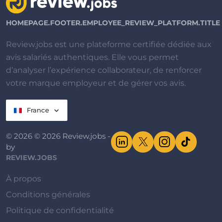
HOMEPAGE.FOOTER.EMPLOYEE_REVIEW_PLATFORM.TITLE
Review.jobs est une plateforme certifiée dédiée aux
avis salariés authentiques. Elle vous permet
d’analyser l’expérience collaborateur, de renforcer
votre marque employeur et de gérer vos avis.
France
© 2026 © 2026 Review.jobs -
by
REVIEW.JOBS
À propos
Conditions générales
Politique de confidentialité