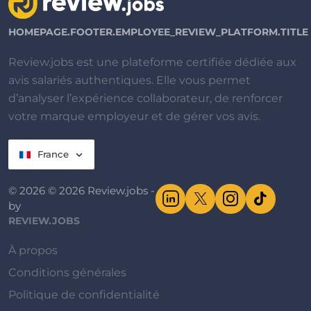
HOMEPAGE.FOOTER.EMPLOYEE_REVIEW_PLATFORM.TITLE
Review.jobs est une plateforme certifiée dédiée aux
avis salariés authentiques. Elle vous permet
d’analyser l’expérience collaborateur, de renforcer
votre marque employeur et de gérer vos avis.
France
© 2026 © 2026 Review.jobs -
by
REVIEW.JOBS
À propos
Conditions générales
Politique de confidentialité