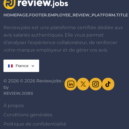
HOMEPAGE.FOOTER.EMPLOYEE_REVIEW_PLATFORM.TITLE
Review.jobs est une plateforme certifiée dédiée aux
avis salariés authentiques. Elle vous permet
d’analyser l’expérience collaborateur, de renforcer
votre marque employeur et de gérer vos avis.
France
© 2026 © 2026 Review.jobs -
by
REVIEW.JOBS
À propos
Conditions générales
Politique de confidentialité