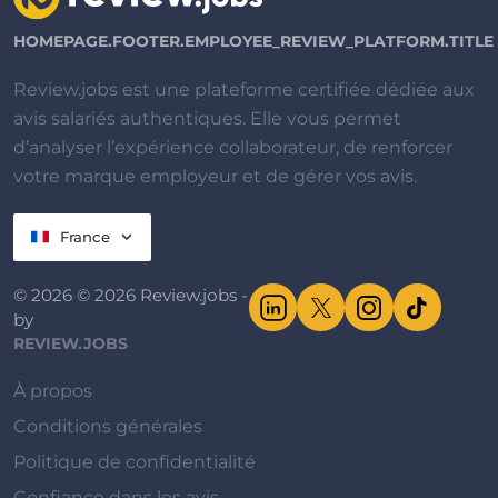
HOMEPAGE.FOOTER.EMPLOYEE_REVIEW_PLATFORM.TITLE
Review.jobs est une plateforme certifiée dédiée aux
avis salariés authentiques. Elle vous permet
d’analyser l’expérience collaborateur, de renforcer
votre marque employeur et de gérer vos avis.
France
© 2026 © 2026 Review.jobs -
by
REVIEW.JOBS
À propos
Conditions générales
Politique de confidentialité
Confiance dans les avis