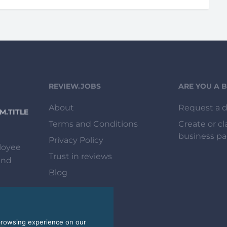
REVIEW.JOBS
ARE YOU A 
About
Request a 
.TITLE
Terms and Conditions
Create or c
business p
Privacy Policy
loyee
Trust in reviews
and
Blog
browsing experience on our