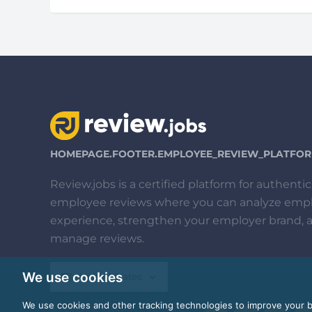
HOMEPAGE.FOOTER.EMPLOYEE_REVIEW_PLATFORM
Review.jobs is a certified platform for authentic
employee reviews where you can analyze emp
experience, strengthen your employer brand, 
manage reviews.
We use cookies
United States
We use cookies and other tracking technologies to improve your 