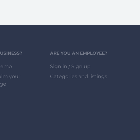
BUSINESS?
ARE YOU AN EMPLOYEE?
demo
Sign in / Sign up
laim your
Categories and listings
age