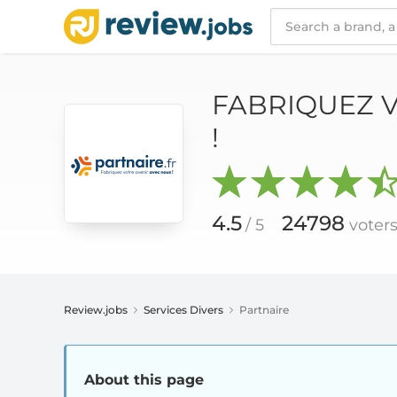
FABRIQUEZ VOTRE AVENIR AVEC NOUS !
4.5
/ 5
24798
voters
FABRIQUEZ 
!
4.5
24798
/ 5
voter
Review.jobs
Services Divers
Partnaire
About this page