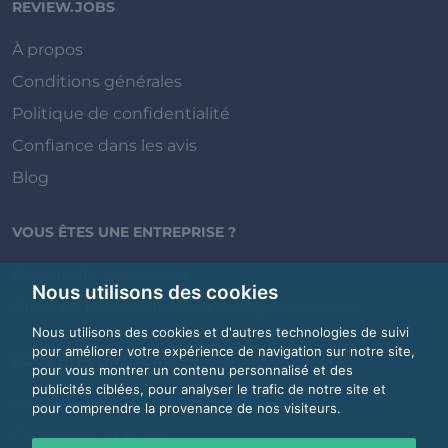
REVIEW.JOBS
À propos
Conditions générales
Politique de confidentialité
Confiance dans les avis
Blog
VOUS ÊTES UNE ENTREPRISE ?
Demander une démo
Nous utilisons des cookies
Créer ou revendiquer votre page entreprise
Nous utilisons des cookies et d'autres technologies de suivi
pour améliorer votre expérience de navigation sur notre site,
VOUS ÊTES UN SALARIÉ ?
pour vous montrer un contenu personnalisé et des
publicités ciblées, pour analyser le trafic de notre site et
Se connecter / Créer un compte
pour comprendre la provenance de nos visiteurs.
Catégories et fiches