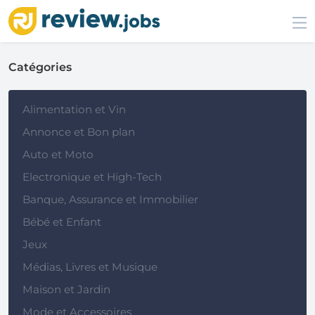
Catégories
Alimentation et Vin
Annonce et Bon plan
Auto et Moto
Electronique et High-Tech
Banque, Assurance et Immobilier
Bébé et Enfant
Jeux
Médias, Livres et Musique
Maison et Jardin
Mode et Accessoires