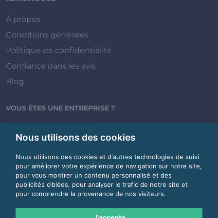
À propos
Conditions générales
Politique de confidentialité
Confiance dans les avis
Blog
VOUS ÊTES UNE ENTREPRISE ?
Demander une démo
Nous utilisons des cookies
Créer ou revendiquer votre page entreprise
Nous utilisons des cookies et d'autres technologies de suivi
pour améliorer votre expérience de navigation sur notre site,
VOUS ÊTES UN SALARIÉ ?
pour vous montrer un contenu personnalisé et des
publicités ciblées, pour analyser le trafic de notre site et
Se connecter / Créer un compte
pour comprendre la provenance de nos visiteurs.
Catégories et fiches
J'accepte