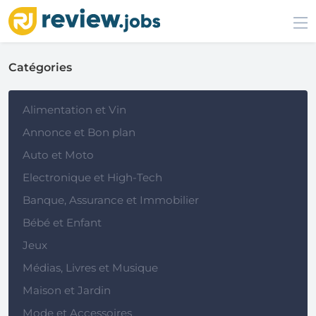
Catégories
Alimentation et Vin
Annonce et Bon plan
Auto et Moto
Electronique et High-Tech
Banque, Assurance et Immobilier
Bébé et Enfant
Jeux
Médias, Livres et Musique
Maison et Jardin
Mode et Accessoires