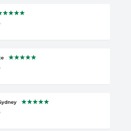
0
te
0
 Sydney
0