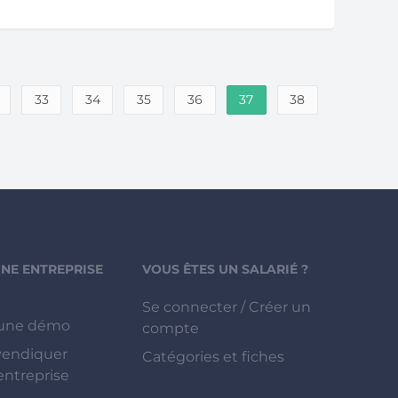
33
34
35
36
37
38
UNE ENTREPRISE
VOUS ÊTES UN SALARIÉ ?
Se connecter / Créer un
une démo
compte
vendiquer
Catégories et fiches
entreprise