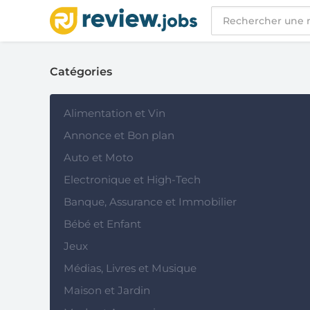
Catégories
Alimentation et Vin
Annonce et Bon plan
Auto et Moto
Electronique et High-Tech
Banque, Assurance et Immobilier
Bébé et Enfant
Jeux
Médias, Livres et Musique
Maison et Jardin