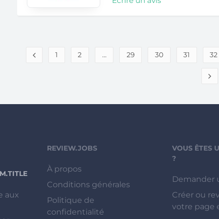
Ecrire un avis
1
2
...
29
30
31
32
REVIEW.JOBS
VOUS ÊTES 
?
À propos
.TITLE
Demander 
Conditions générales
e aux
Créer ou re
Politique de
votre page 
confidentialité