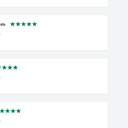
tem
0
0
0