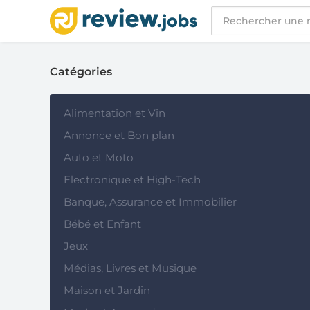
Catégories
Alimentation et Vin
Annonce et Bon plan
Auto et Moto
Electronique et High-Tech
Banque, Assurance et Immobilier
Bébé et Enfant
Jeux
Médias, Livres et Musique
Maison et Jardin