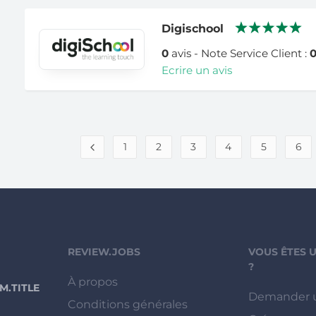
Digischool
0
avis - Note Service Client :
Ecrire un avis
1
2
3
4
5
6
REVIEW.JOBS
VOUS ÊTES 
?
À propos
.TITLE
Demander 
Conditions générales