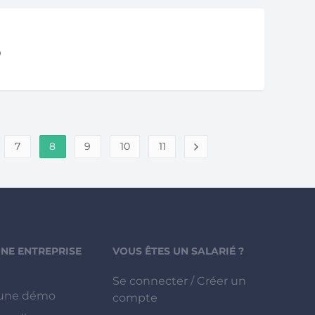
0
7
8
9
10
11
UNE ENTREPRISE
VOUS ÊTES UN SALARIÉ ?
Se connecter / Créer un
une démo
compte