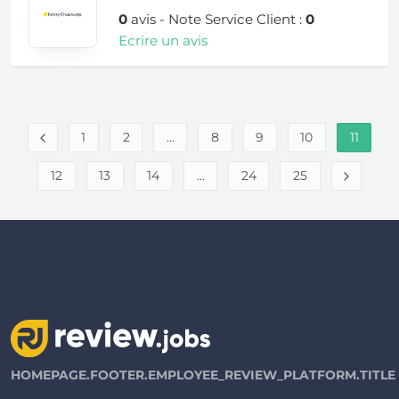
0
avis - Note Service Client :
0
Ecrire un avis
1
2
...
8
9
10
11
12
13
14
...
24
25
HOMEPAGE.FOOTER.EMPLOYEE_REVIEW_PLATFORM.TITLE