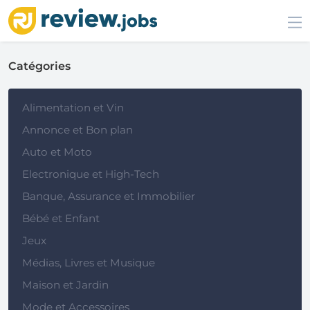
Catégories
Alimentation et Vin
Annonce et Bon plan
Auto et Moto
Electronique et High-Tech
Banque, Assurance et Immobilier
Bébé et Enfant
Jeux
Médias, Livres et Musique
Maison et Jardin
Mode et Accessoires