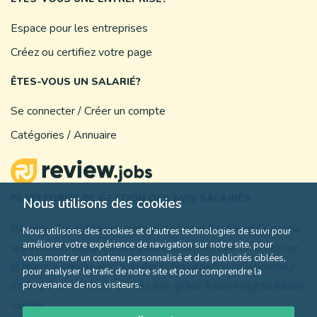
Espace pour les entreprises
Créez ou certifiez votre page
ÊTES-VOUS UN SALARIÉ?
Se connecter / Créer un compte
Catégories / Annuaire
PLATEFORME DE GESTION DES AVIS SALARIÉS
Nous utilisons des cookies
Review.jobs est la première plateforme SaaS certifiée pour
Nous utilisons des cookies et d'autres technologies de suivi pour
améliorer votre expérience de navigation sur notre site, pour
les avis authentiques des salariés, permettant de renforcer
vous montrer un contenu personnalisé et des publicités ciblées,
la marque employeur, d’analyser l’expérience collaborateur
pour analyser le trafic de notre site et pour comprendre la
et de gérer efficacement les avis grâce à des insights basés
provenance de nos visiteurs.
sur l’IA.