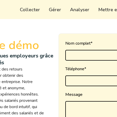
Collecter
Gérer
Analyser
Mettre e
e démo
Nom complet*
ques employeurs grâce
és
Téléphone*
 des retours
r obtenir des
e entreprise. Notre
sé et anonyme,
 expériences honnêtes.
Message
is salariés provenant
de bord intuitif, qui
iment des salariés et de