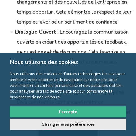
changements et des nouvelles de l’entreprise en
temps opportun. Cela démontre le respect de leur
temps et favorise un sentiment de confiance.
Dialogue Ouvert
: Encouragez la communication
ouverte en créant des opportunités de feedback,
de questions et de discussions. Cela favorise un
Nous utilisons des cookies
environnement collaboratif
et permet aux
employés de se sentir entendus et valorisés.
Nous utilisons des cookies et d'autres technologies de suivi pour
améliorer votre expérience de navigation sur notre site, pour
Transparence
: Soyez transparent sur les
vous montrer un contenu personnalisé et des publicités ciblées,
pour analyser le trafic de notre site et pour comprendre la
décisions, les défis et les succès de l’entreprise.
provenance de nos visiteurs.
Cela construit la confiance et renforce
l’engagement des employés envers
la mission et
J'accepte
les valeurs
de l’organisation.
Changer mes préférences
Cliquez ici pour
découvrir l'offre