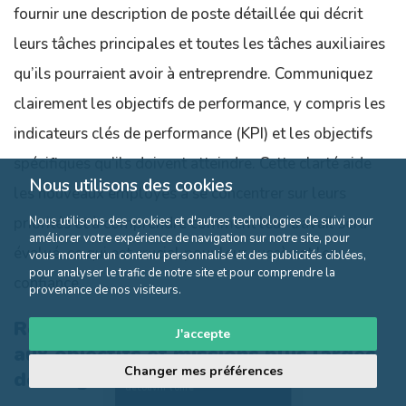
fournir une description de poste détaillée qui décrit
leurs tâches principales et toutes les tâches auxiliaires
qu’ils pourraient avoir à entreprendre. Communiquez
clairement les objectifs de performance, y compris les
indicateurs clés de performance (KPI) et les objectifs
spécifiques qu’ils doivent atteindre. Cette clarté aide
Nous utilisons des cookies
les nouveaux employés à se concentrer sur leurs
Nous utilisons des cookies et d'autres technologies de suivi pour
priorités et à comprendre comment leur travail sera
améliorer votre expérience de navigation sur notre site, pour
évalué, ce qui est crucial pour leur succès et leur
vous montrer un contenu personnalisé et des publicités ciblées,
pour analyser le trafic de notre site et pour comprendre la
confiance.
provenance de nos visiteurs.
Relier le travail du nouvel employé
J'accepte
aux objectifs et missions plus larges
Changer mes préférences
Cliquez ici pour
de l’organisation
découvrir l'offre