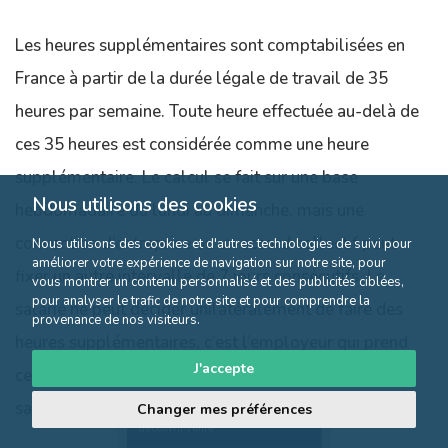
Les heures supplémentaires sont comptabilisées en
France à partir de la durée légale de travail de 35
heures par semaine. Toute heure effectuée au-delà de
ces 35 heures est considérée comme une heure
supplémentaire. Le calcul se fait sur une base
Nous utilisons des cookies
hebdomadaire du lundi au dimanche, mais une
convention d’entreprise ou un accord collectif peut
Nous utilisons des cookies et d'autres technologies de suivi pour
améliorer votre expérience de navigation sur notre site, pour
fixer un autre intervalle de 7 jours consécutifs. Le
vous montrer un contenu personnalisé et des publicités ciblées,
pour analyser le trafic de notre site et pour comprendre la
salarié ne peut décider unilatéralement de faire des
provenance de nos visiteurs.
heures supplémentaires, c’est l’employeur qui prend
J'accepte
cette décision en fonction des besoins de l’entreprise,
sauf si le contrat de travail l’a prévu.
Changer mes préférences
Cliquez ici pour
découvrir l'offre