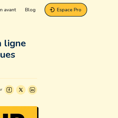
n avant
Blog
Espace Pro
 ligne
ques
ur