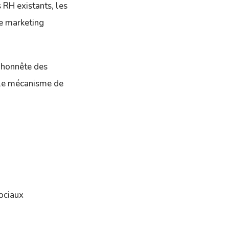
 RH existants, les
de marketing
 honnête des
s le mécanisme de
ociaux