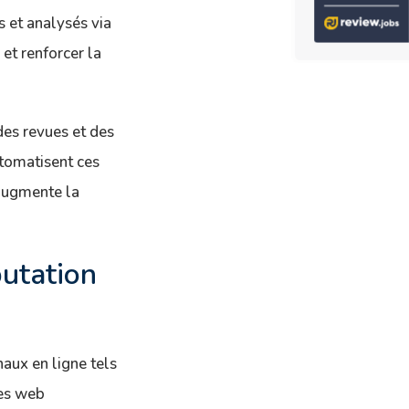
s et analysés via
 et renforcer la
des revues et des
tomatisent ces
 augmente la
putation
naux en ligne tels
tes web