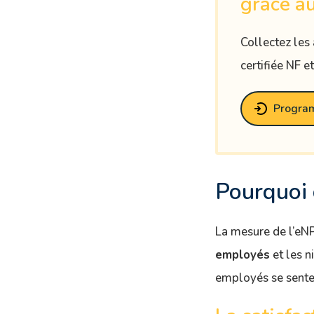
grâce au
Collectez les
certifiée NF e
Progra
Pourquoi 
La mesure de l’eNP
employés
et les n
employés se senten