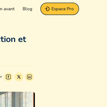
n avant
Blog
Espace Pro
tion et
ur