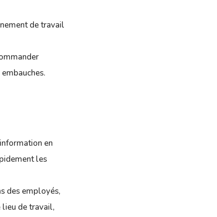
nement de travail
ecommander
es embauches.
s
’information en
apidement les
ns des employés,
lieu de travail,