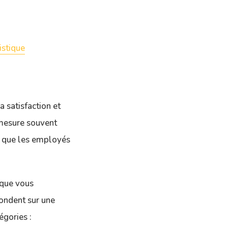
istique
 satisfaction et
 mesure souvent
té que les employés
 que vous
ondent sur une
égories :