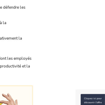
de défendre les
à la
gativement la
 dont les employés
 productivité et la
Cliquez ici pour
découvrir l'offre