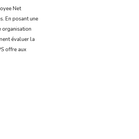
ployee Net
s. En posant une
e organisation
ement évaluer la
S offre aux
.