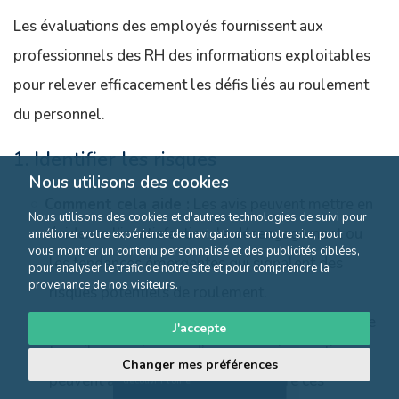
Les évaluations des employés fournissent aux
professionnels des RH des informations exploitables
pour relever efficacement les défis liés au roulement
du personnel.
1. Identifier les risques
Nous utilisons des cookies
Comment cela aide :
Les avis peuvent mettre en
Nous utilisons des cookies et d'autres technologies de suivi pour
évidence l’insatisfaction, le désengagement ou
améliorer votre expérience de navigation sur notre site, pour
vous montrer un contenu personnalisé et des publicités ciblées,
les tendances émergentes qui signalent des
pour analyser le trafic de notre site et pour comprendre la
provenance de nos visiteurs.
risques potentiels de roulement.
Exemple:
Les mentions fréquentes de charges de
J'accepte
travail excessives ou d’une mauvaise gestion
Changer mes préférences
Cliquez ici pour
peuvent alerter les RH pour résoudre ces
découvrir l'offre