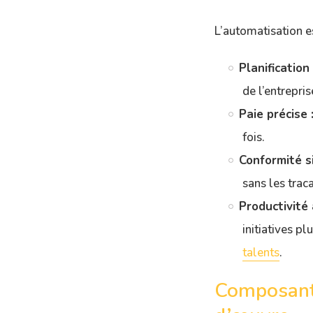
L’automatisation e
Planification 
de l’entrepri
Paie précise 
fois.
Conformité si
sans les trac
Productivité 
initiatives p
talents
.
Composants