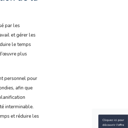
sé par les
avail et gérer les
éduire le temps
-d’œuvre plus
nt personnel pour
ondies, afin que
lanification
té interminable.
emps et réduire les
Cliquez ici pour
découvrir l'offre