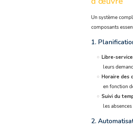
d’œuvre
Un système comple
composants essenti
1. Planificati
Libre-service
leurs demande
Horaire des q
en fonction d
Suivi du temp
les absences
2. Automatisat