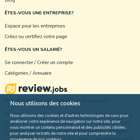
Blog
ÊTES-VOUS UNE ENTREPRISE?
Espace pour les entreprises
Créez ou certifiez votre page
ÊTES-VOUS UN SALARIÉ?
Se connecter / Créer un compte
Catégories / Annuaire
PLATEFORME DE GESTION DES AVIS SALARIÉS
Nous utilisons des cookies
Review.jobs est la première plateforme SaaS certifiée pour
Nous utilisons des cookies et d'autres technologies de suivi pour
améliorer votre expérience de navigation sur notre site, pour
les avis authentiques des salariés, permettant de renforcer
vous montrer un contenu personnalisé et des publicités ciblées,
la marque employeur, d’analyser l’expérience collaborateur
pour analyser le trafic de notre site et pour comprendre la
et de gérer efficacement les avis grâce à des insights basés
provenance de nos visiteurs.