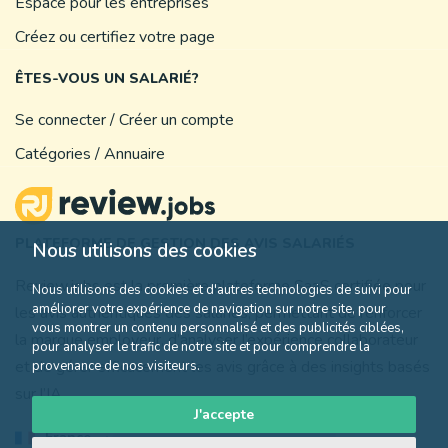
Espace pour les entreprises
Créez ou certifiez votre page
ÊTES-VOUS UN SALARIÉ?
Se connecter / Créer un compte
Catégories / Annuaire
PLATEFORME DE GESTION DES AVIS SALARIÉS
Nous utilisons des cookies
Review.jobs est la première plateforme SaaS certifiée pour
Nous utilisons des cookies et d'autres technologies de suivi pour
améliorer votre expérience de navigation sur notre site, pour
les avis authentiques des salariés, permettant de renforcer
vous montrer un contenu personnalisé et des publicités ciblées,
la marque employeur, d’analyser l’expérience collaborateur
pour analyser le trafic de notre site et pour comprendre la
et de gérer efficacement les avis grâce à des insights basés
provenance de nos visiteurs.
sur l’IA.
J'accepte
France